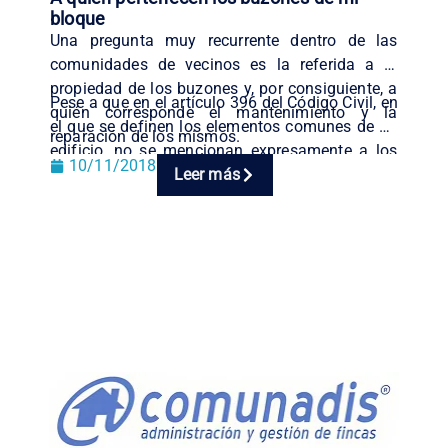
bloque
Una pregunta muy recurrente dentro de las
comunidades de vecinos es la referida a la
propiedad de los buzones y, por consiguiente, a
Pese a que en el artículo 396 del Código Civil, en
quién corresponde el mantenimiento y la
el que se definen los elementos comunes de un
reparación de los mismos.
edificio, no se mencionan expresamente a los
10/11/2018
Leer más
buzones, su instalación es obligatoria por
Decreto de 1962 y regulada por el Reglamento
del Servicio de Correos de 1964.
(más…)